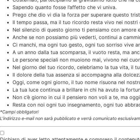
Sapendo quanto fosse l’affetto che vi univa.
Prego che dio vi dia la forza per superare questo tri
Il tempo passa, ma il tuo ricordo resta vivo nei nostri
Nel silenzio di questo giorno ti pensiamo con amore e
Anche se non possiamo più vederti, continui a cammin
Ci manchi, ma ogni tuo gesto, ogni tuo sorriso vive anc
A un anno dalla tua scomparsa, il vuoto resta, ma anc
Le persone speciali non muoiono mai, vivono nei cuori
Nel giorno del tuo ricordo, celebriamo la tua vita, il 
Il dolore della tua assenza si accompagna alla dolcez
Oggi, come ogni giorno, il tuo nome risuona nel nostr
La tua luce continua a brillare in chi ha avuto la fortu
Non c’è giorno in cui il pensiero non voli a te, ma ogg
Resta con noi ogni tuo insegnamento, ogni tuo abbracc
*Campi obbligatori
L’indirizzo e-mail non sarà pubblicato e verrà comunicato esclusivame
Dichiaro di aver letto attentamente e compreso il contenut