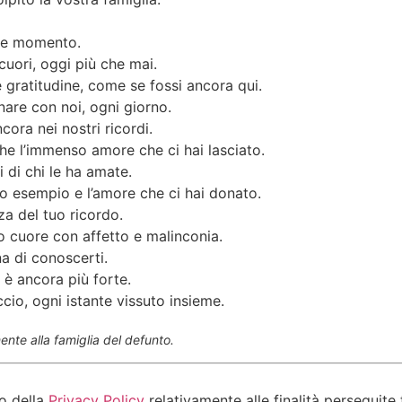
ste momento.
 cuori, oggi più che mai.
 gratitudine, come se fossi ancora qui.
are con noi, ogni giorno.
ora nei nostri ricordi.
he l’immenso amore che ci hai lasciato.
 di chi le ha amate.
tuo esempio e l’amore che ci hai donato.
za del tuo ricordo.
o cuore con affetto e malinconia.
na di conoscerti.
i è ancora più forte.
io, ogni istante vissuto insieme.
nte alla famiglia del defunto.
o della
Privacy Policy
relativamente alle finalità perseguite 