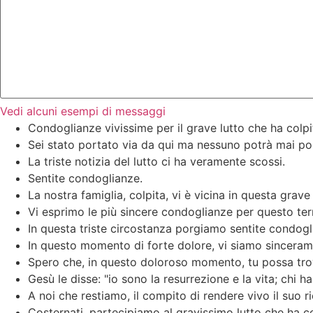
Vedi alcuni esempi di messaggi
Condoglianze vivissime per il grave lutto che ha colpi
Sei stato portato via da qui ma nessuno potrà mai port
La triste notizia del lutto ci ha veramente scossi.
Sentite condoglianze.
La nostra famiglia, colpita, vi è vicina in questa grave
Vi esprimo le più sincere condoglianze per questo ter
In questa triste circostanza porgiamo sentite condogl
In questo momento di forte dolore, vi siamo sincerame
Spero che, in questo doloroso momento, tu possa trova
Gesù le disse: "io sono la resurrezione e la vita; chi h
A noi che restiamo, il compito di rendere vivo il suo r
Costernati, partecipiamo al gravissimo lutto che ha co