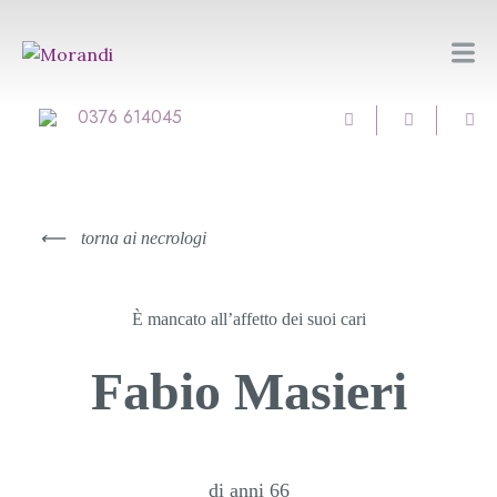
0376 614045
⟵
torna ai necrologi
È mancato all’affetto dei suoi cari
Fabio Masieri
di anni 66