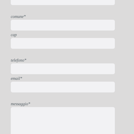
comune*
cap
telefono*
email*
messaggio*