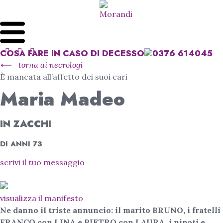
COSA FARE IN CASO DI DECESSO
0376 614045
⟵
torna ai necrologi
È mancata all’affetto dei suoi cari
Maria Madeo
IN ZACCHI
DI ANNI 73
scrivi il tuo messaggio
visualizza il manifesto
Ne danno il triste annuncio: il marito BRUNO, i fratelli
FRANCO con LINA e PIETRO con LAURA, i nipoti e