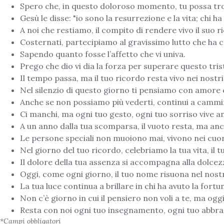
Spero che, in questo doloroso momento, tu possa trova
Gesù le disse: "io sono la resurrezione e la vita; chi h
A noi che restiamo, il compito di rendere vivo il suo 
Costernati, partecipiamo al gravissimo lutto che ha co
Sapendo quanto fosse l’affetto che vi univa.
Prego che dio vi dia la forza per superare questo tr
Il tempo passa, ma il tuo ricordo resta vivo nei nostri
Nel silenzio di questo giorno ti pensiamo con amore e
Anche se non possiamo più vederti, continui a cammi
Ci manchi, ma ogni tuo gesto, ogni tuo sorriso vive an
A un anno dalla tua scomparsa, il vuoto resta, ma anc
Le persone speciali non muoiono mai, vivono nei cuori
Nel giorno del tuo ricordo, celebriamo la tua vita, il 
Il dolore della tua assenza si accompagna alla dolcez
Oggi, come ogni giorno, il tuo nome risuona nel nost
La tua luce continua a brillare in chi ha avuto la fortu
Non c’è giorno in cui il pensiero non voli a te, ma ogg
Resta con noi ogni tuo insegnamento, ogni tuo abbrac
*Campi obbligatori