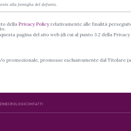
nte alla famiglia del defunto.
uto della
Privacy Policy
relativamente alle finalità perseguit
to.
uesta pagina del sito web (di cui al punto 3.2 della Privacy 
o promozionale, promosse esclusivamente dal Titolare (al p
ZI
NECROLOGI
CONTATTI