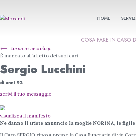
HOME
SERVIZ
COSA FARE IN CASO 
⟵
torna ai necrologi
È mancato all’affetto dei suoi cari
Sergio Lucchini
di anni 92
scrivi il tuo messaggio
visualizza il manifesto
Ne danno il triste annuncio la moglie NORINA, le figlie 
Il Caro SERGIO riposa presso la Casa Funeraria di via Corell