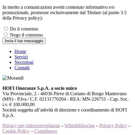
In merito a comunicazioni aventi contenuto informativo e/o
promozionale, promosse esclusivamente dal Titolare (al punto 3.5
della Privacy policy):
Do il consenso
Nego il consenso
Invia il tuo messaggio
Home
Servizi
Necrologi
Contatti
HOFI Onoranze S.p.A. a socio unico
Via Provinciale, 2 - 46036 Pieve di Coriano di Borgo Mantovano
(MN) - P.Iva / C.F. 02131770204 - REA: MN-226751 - Cap. Soc.
i.v. € 100.000,00
Società soggetta all’attività di direzione e coordinamento di HOFI
S.p.A.
Privacy per videosorveglianza
–
Whistleblowing
–
Privacy Policy
–
Cookie Policy
–
Compliance