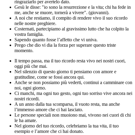
ringraziarlo per avertelo dato.
Gesù le disse: "io sono la resurrezione e la vita; chi ha fede in
me, anche se muore, tornerà a vivere". (giovanni).
A noi che restiamo, il compito di rendere vivo il suo ricordo
nelle nostre preghiere.
Costernati, partecipiamo al gravissimo lutto che ha colpito la
vostra famiglia.
Sapendo quanto fosse l’affetto che vi univa.
Prego che dio vi dia la forza per superare questo triste
momento.
Il tempo passa, ma il tuo ricordo resta vivo nei nostri cuori,
oggi più che mai.
Nel silenzio di questo giorno ti pensiamo con amore e
gratitudine, come se fossi ancora qui.
Anche se non possiamo più vederti, continui a camminare con
noi, ogni giorno.
Ci manchi, ma ogni tuo gesto, ogni tuo sorriso vive ancora nei
nostri ricordi.
A un anno dalla tua scomparsa, il vuoto resta, ma anche
l’immenso amore che ci hai lasciato.
Le persone speciali non muoiono mai, vivono nei cuori di chi
le ha amate.
Nel giorno del tuo ricordo, celebriamo la tua vita, il tuo
esempio e l’amore che ci hai donato.