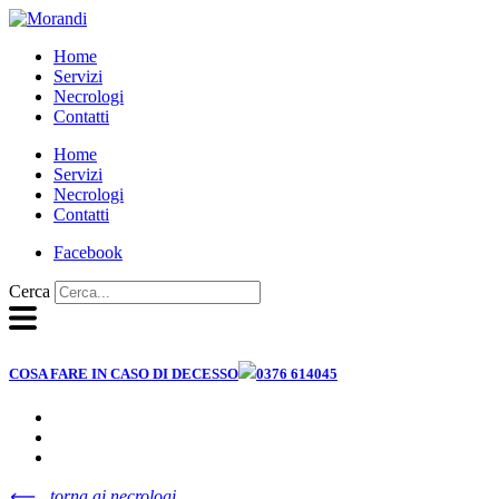
Vai
al
Home
contenuto
Servizi
Necrologi
Contatti
Home
Servizi
Necrologi
Contatti
Facebook
Cerca
COSA FARE IN CASO DI DECESSO
0376 614045
⟵
torna ai necrologi